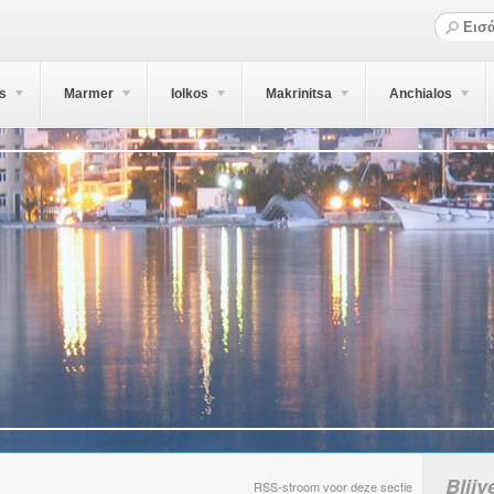
s
Marmer
Iolkos
Makrinitsa
Anchialos
Blijv
RSS-stroom voor deze sectie