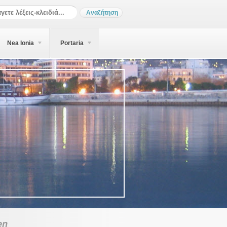
Nea Ionia
Portaria
en