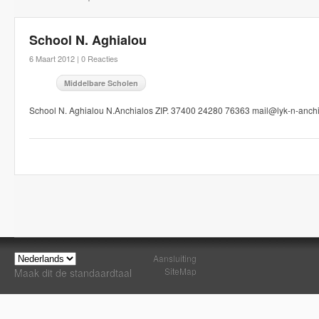
School N. Aghialou
6 Maart 2012 |
0 Reacties
Middelbare Scholen
School N. Aghialou N.Anchialos ZIP. 37400 24280 76363 mail@lyk-n-anchi
Aansluiting
SiteMap
Maak dit de standaardtaal