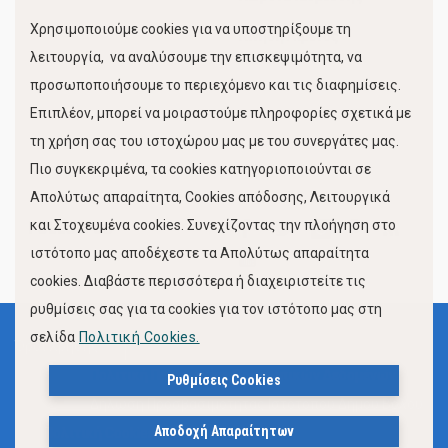
Χρησιμοποιούμε cookies για να υποστηρίξουμε τη
Κίνηση Λιμένος
λειτουργία, να αναλύσουμε την επισκεψιμότητα, να
προσωποποιήσουμε το περιεχόμενο και τις διαφημίσεις.
Επιπλέον, μπορεί να μοιραστούμε πληροφορίες σχετικά με
τη χρήση σας του ιστοχώρου μας με του συνεργάτες μας.
Πιο συγκεκριμένα, τα cookies κατηγοριοποιούνται σε
Απολύτως απαραίτητα, Cookies απόδοσης, Λειτουργικά
και Στοχευμένα cookies. Συνεχίζοντας την πλοήγηση στο
FOLLOW US
ιστότοπο μας αποδέχεστε τα Απολύτως απαραίτητα
cookies. Διαβάστε περισσότερα ή διαχειριστείτε τις
ρυθμίσεις σας για τα cookies για τον ιστότοπο μας στη
σελίδα
Πολιτική Cookies.
Όροι Χρήσης
Πολιτική Προστασίας Προσωπικών Δεδομένων
Ρυθμίσεις Cookies
Δήλωση Προσβασιμότητας Ιστότοπου Δήμου Βόλου
Αποδοχή Απαραίτητων
Πολιτική Cookies