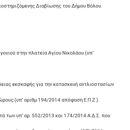
Υποστηριζόμενης Διαβίωσης του Δήμου Βόλου.
ονιού στην πλατεία Αγίου Νικολάου.(υπ'
ειας εκσκαφής για την κατασκευή αντλιοστασίων
ρους.(υπ' αριθμ.194/2014 απόφαση Ε.Π.Ζ.).
των υπ’ αρ. 552/2013 και 174/2014 Α.Δ.Σ. που