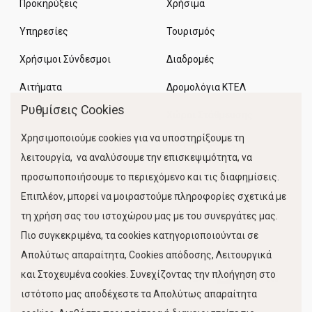
Προκηρύξεις
Χρήσιμα
Υπηρεσίες
Τουρισμός
Χρήσιμοι Σύνδεσμοι
Διαδρομές
Αιτήματα
Δρομολόγια ΚΤΕΛ
Ρυθμίσεις Cookies
Χώροι Στάθμευσης
Χρησιμοποιούμε cookies για να υποστηρίξουμε τη
Κίνηση Λιμένος
λειτουργία, να αναλύσουμε την επισκεψιμότητα, να
προσωποποιήσουμε το περιεχόμενο και τις διαφημίσεις.
Επιπλέον, μπορεί να μοιραστούμε πληροφορίες σχετικά με
τη χρήση σας του ιστοχώρου μας με του συνεργάτες μας.
Πιο συγκεκριμένα, τα cookies κατηγοριοποιούνται σε
Απολύτως απαραίτητα, Cookies απόδοσης, Λειτουργικά
και Στοχευμένα cookies. Συνεχίζοντας την πλοήγηση στο
FOLLOW US
ιστότοπο μας αποδέχεστε τα Απολύτως απαραίτητα