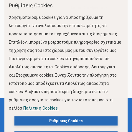
Ρυθμίσεις Cookies
Χώροι Στάθμευσης
Χρησιμοποιούμε cookies για να υποστηρίξουμε τη
Κίνηση Λιμένος
λειτουργία, να αναλύσουμε την επισκεψιμότητα, να
προσωποποιήσουμε το περιεχόμενο και τις διαφημίσεις.
Επιπλέον, μπορεί να μοιραστούμε πληροφορίες σχετικά με
τη χρήση σας του ιστοχώρου μας με του συνεργάτες μας.
Πιο συγκεκριμένα, τα cookies κατηγοριοποιούνται σε
Απολύτως απαραίτητα, Cookies απόδοσης, Λειτουργικά
και Στοχευμένα cookies. Συνεχίζοντας την πλοήγηση στο
FOLLOW US
ιστότοπο μας αποδέχεστε τα Απολύτως απαραίτητα
cookies. Διαβάστε περισσότερα ή διαχειριστείτε τις
ρυθμίσεις σας για τα cookies για τον ιστότοπο μας στη
σελίδα
Πολιτική Cookies.
Όροι Χρήσης
Πολιτική Προστασίας Προσωπικών Δεδομένων
Ρυθμίσεις Cookies
Δήλωση Προσβασιμότητας Ιστότοπου Δήμου Βόλου