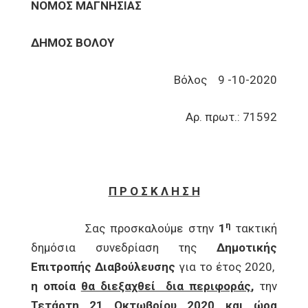
ΝΟΜΟΣ ΜΑΓΝΗΣΙΑΣ
ΔΗΜΟΣ ΒΟΛΟΥ
Βόλος 9 -10-2020
Αρ. πρωτ.: 71592
Π Ρ Ο Σ Κ Λ Η Σ Η
η
Σας προσκαλούμε στην
1
τακτική
δημόσια συνεδρίαση της
Δημοτικής
Επιτροπής Διαβούλευσης
για το έτος 2020,
η οποία
θα διεξαχθεί δια περιφοράς
,
την
Τετάρτη 21 Οκτωβρίου 2020 και ώρα