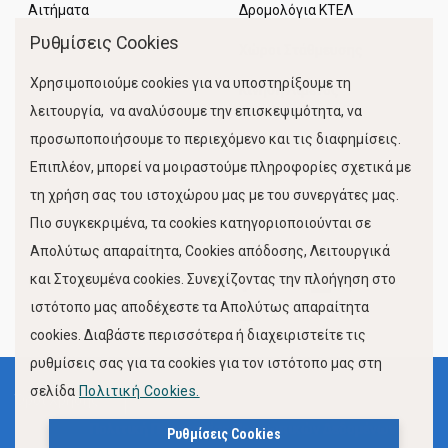
Αιτήματα
Δρομολόγια ΚΤΕΛ
Ρυθμίσεις Cookies
Χώροι Στάθμευσης
Χρησιμοποιούμε cookies για να υποστηρίξουμε τη
Κίνηση Λιμένος
λειτουργία, να αναλύσουμε την επισκεψιμότητα, να
προσωποποιήσουμε το περιεχόμενο και τις διαφημίσεις.
Επιπλέον, μπορεί να μοιραστούμε πληροφορίες σχετικά με
τη χρήση σας του ιστοχώρου μας με του συνεργάτες μας.
Πιο συγκεκριμένα, τα cookies κατηγοριοποιούνται σε
Απολύτως απαραίτητα, Cookies απόδοσης, Λειτουργικά
και Στοχευμένα cookies. Συνεχίζοντας την πλοήγηση στο
FOLLOW US
ιστότοπο μας αποδέχεστε τα Απολύτως απαραίτητα
cookies. Διαβάστε περισσότερα ή διαχειριστείτε τις
ρυθμίσεις σας για τα cookies για τον ιστότοπο μας στη
σελίδα
Πολιτική Cookies.
Όροι Χρήσης
Πολιτική Προστασίας Προσωπικών Δεδομένων
Ρυθμίσεις Cookies