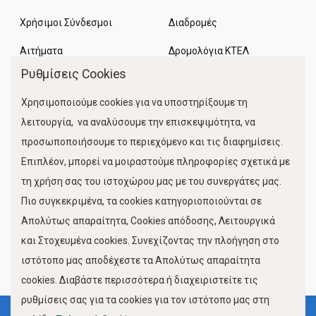
Χρήσιμοι Σύνδεσμοι
Διαδρομές
Αιτήματα
Δρομολόγια ΚΤΕΛ
Ρυθμίσεις Cookies
Χώροι Στάθμευσης
Χρησιμοποιούμε cookies για να υποστηρίξουμε τη
Κίνηση Λιμένος
λειτουργία, να αναλύσουμε την επισκεψιμότητα, να
προσωποποιήσουμε το περιεχόμενο και τις διαφημίσεις.
Επιπλέον, μπορεί να μοιραστούμε πληροφορίες σχετικά με
τη χρήση σας του ιστοχώρου μας με του συνεργάτες μας.
Πιο συγκεκριμένα, τα cookies κατηγοριοποιούνται σε
Απολύτως απαραίτητα, Cookies απόδοσης, Λειτουργικά
και Στοχευμένα cookies. Συνεχίζοντας την πλοήγηση στο
FOLLOW US
ιστότοπο μας αποδέχεστε τα Απολύτως απαραίτητα
cookies. Διαβάστε περισσότερα ή διαχειριστείτε τις
ρυθμίσεις σας για τα cookies για τον ιστότοπο μας στη