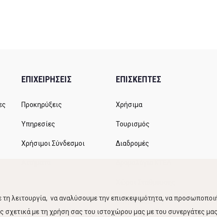
ΕΠΙΧΕΙΡΗΣΕΙΣ
ΕΠΙΣΚΕΠΤΕΣ
ες
Προκηρύξεις
Χρήσιμα
Υπηρεσίες
Τουρισμός
Χρήσιμοι Σύνδεσμοι
Διαδρομές
Αιτήματα
Δρομολόγια ΚΤΕΛ
Χώροι Στάθμευσης
 τη λειτουργία, να αναλύσουμε την επισκεψιμότητα, να προσωποποιή
Κίνηση Λιμένος
 σχετικά με τη χρήση σας του ιστοχώρου μας με του συνεργάτες μας.