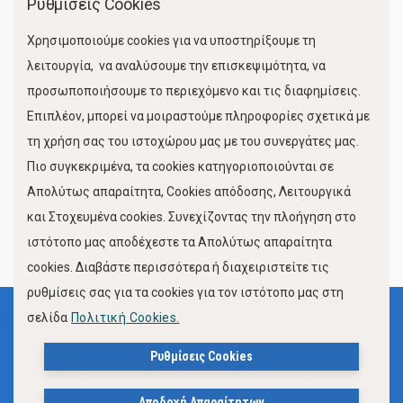
Ρυθμίσεις Cookies
Χώροι Στάθμευσης
Χρησιμοποιούμε cookies για να υποστηρίξουμε τη
Κίνηση Λιμένος
λειτουργία, να αναλύσουμε την επισκεψιμότητα, να
προσωποποιήσουμε το περιεχόμενο και τις διαφημίσεις.
Επιπλέον, μπορεί να μοιραστούμε πληροφορίες σχετικά με
τη χρήση σας του ιστοχώρου μας με του συνεργάτες μας.
Πιο συγκεκριμένα, τα cookies κατηγοριοποιούνται σε
Απολύτως απαραίτητα, Cookies απόδοσης, Λειτουργικά
και Στοχευμένα cookies. Συνεχίζοντας την πλοήγηση στο
FOLLOW US
ιστότοπο μας αποδέχεστε τα Απολύτως απαραίτητα
cookies. Διαβάστε περισσότερα ή διαχειριστείτε τις
ρυθμίσεις σας για τα cookies για τον ιστότοπο μας στη
σελίδα
Πολιτική Cookies.
Όροι Χρήσης
Πολιτική Προστασίας Προσωπικών Δεδομένων
Ρυθμίσεις Cookies
Δήλωση Προσβασιμότητας Ιστότοπου Δήμου Βόλου
Αποδοχή Απαραίτητων