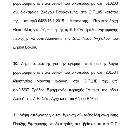
ρυμοτόμησης & επικειμένων του
οικοπέδου με κ.α. 610203
συνιδιοκτησίας Βλάχου Παρασκευής, στο Ο.Τ.195 κατόπιν
της
υπ’αριθ.6483/16-1-2015 Απόφασης Περιφερειάρχη
Θεσσαλίας για διόρθωση της αριθ.10/95
Πράξης Εφαρμογής
περιοχής «Στούπι-Αλωνάκι» της Δ.Ε. Νέας Αγχιάλου του
Δήμου Βόλου.
10.
Λήψη απόφασης για την έγκριση αποζημίωσης λόγω
ρυμοτόμησης & επικειμένων του
οικοπέδου με κ.α. 201504
ιδιοκτησίας Μάντση Ιωάννη, στο Ο.Τ.13Β της υπ’
αριθ.5/07
Πράξης Εφαρμογής περιοχής "Δυτικά της οδού
Αμιρά", της Δ.Ε. Νέας Αγχιάλου του Δήμου Βόλου.
11.
Λήψη απόφασης για την έγκριση σύνταξης Μεμονωμένης
Πράξης Εφαρμογής σε
ιδιοκτησίες που βρίσκονται στο Ο.Τ.