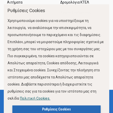
Αιτήματα
Δρομολόγια ΚΤΕΛ
Ρυθμίσεις Cookies
Χώροι Στάθμευσης
Χρησιμοποιούμε cookies για να υποστηρίξουμε τη
Κίνηση Λιμένος
λειτουργία, να αναλύσουμε την επισκεψιμότητα, να
προσωποποιήσουμε το περιεχόμενο και τις διαφημίσεις.
Επιπλέον, μπορεί να μοιραστούμε πληροφορίες σχετικά με
τη χρήση σας του ιστοχώρου μας με του συνεργάτες μας.
Πιο συγκεκριμένα, τα cookies κατηγοριοποιούνται σε
Απολύτως απαραίτητα, Cookies απόδοσης, Λειτουργικά
και Στοχευμένα cookies. Συνεχίζοντας την πλοήγηση στο
FOLLOW US
ιστότοπο μας αποδέχεστε τα Απολύτως απαραίτητα
cookies. Διαβάστε περισσότερα ή διαχειριστείτε τις
ρυθμίσεις σας για τα cookies για τον ιστότοπο μας στη
σελίδα
Πολιτική Cookies.
Όροι Χρήσης
Πολιτική Προστασίας Προσωπικών Δεδομένων
Ρυθμίσεις Cookies