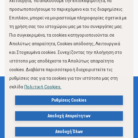
λειτουργία, να αναλύσουμε την επισκεψιμότητα, να
προσωποποιήσουμε το περιεχόμενο και τις διαφημίσεις.
Επιπλέον, μπορεί να μοιραστούμε πληροφορίες σχετικά με
τη χρήση σας του ιστοχώρου μας με του συνεργάτες μας.
Πιο συγκεκριμένα, τα cookies κατηγοριοποιούνται σε
Απολύτως απαραίτητα, Cookies απόδοσης, Λειτουργικά
και Στοχευμένα cookies. Συνεχίζοντας την πλοήγηση στο
FOLLOW US
ιστότοπο μας αποδέχεστε τα Απολύτως απαραίτητα
cookies. Διαβάστε περισσότερα ή διαχειριστείτε τις
ρυθμίσεις σας για τα cookies για τον ιστότοπο μας στη
σελίδα
Πολιτική Cookies.
Όροι Χρήσης
Πολιτική Προστασίας Προσωπικών Δεδομένων
Ρυθμίσεις Cookies
Δήλωση Προσβασιμότητας Ιστότοπου Δήμου Βόλου
Αποδοχή Απαραίτητων
Πολιτική Cookies
Αποδοχή Όλων
© 2023, Δήμος Βόλου