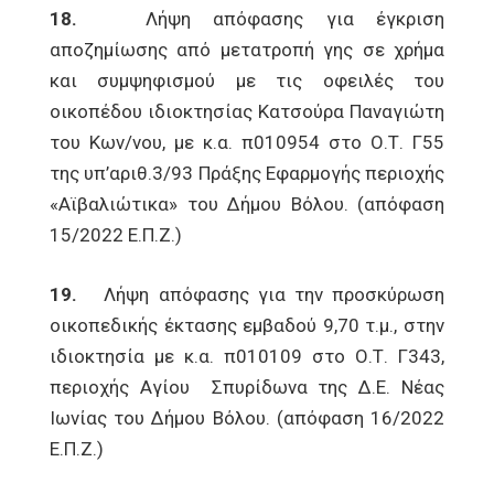
18.
Λήψη απόφασης για έγκριση
αποζημίωσης από μετατροπή γης σε χρήμα
και συμψηφισμού με τις οφειλές του
οικοπέδου ιδιοκτησίας Κατσούρα Παναγιώτη
του Κων/νου, με κ.α. π010954 στο Ο.Τ. Γ55
της υπ’αριθ.3/93 Πράξης Εφαρμογής περιοχής
«Αϊβαλιώτικα» του Δήμου Βόλου. (απόφαση
15/2022 Ε.Π.Ζ.)
19.
Λήψη απόφασης για την προσκύρωση
οικοπεδικής έκτασης εμβαδού 9,70 τ.μ., στην
ιδιοκτησία με κ.α. π010109 στο Ο.Τ. Γ343,
περιοχής Αγίου Σπυρίδωνα της Δ.Ε. Νέας
Ιωνίας του Δήμου Βόλου. (απόφαση 16/2022
Ε.Π.Ζ.)