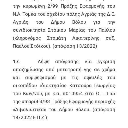
την κυρωμένη 2/99 Πράξης Εφαρμογής του
N.A. Τομέα του σχεδίου πόλης Αγριάς της Δ.Ε.
Αγριάς του Δήμου Βόλου για την
συνιδιοκτησία Στόικου Μαρίας του Παύλου
(κληρονόμος Σταμάτη Αικατερίνης συζ.
Παύλου Στόικου). (απόφαση 13/2022)
17.
Λήψη απόφασης για έγκριση
αποζημίωσης από μετατροπή γης σε χρήμα
και συμψηφισμού με τις οφειλές του
οικοπέδου ιδιοκτησίας Κατσούρα Γεωργίας
του Κων/νου, με κ.α. π010954 στο Ο.Τ. Γ55
της υπ’αριθ.3/93 Πράξης Εφαρμογής περιοχής
«Αϊβαλιώτικα» του Δήμου Βόλου. (απόφαση
14/2022 Ε.Π.Ζ.)