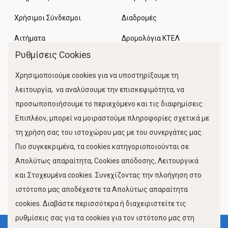
Χρήσιμοι Σύνδεσμοι
Διαδρομές
Αιτήματα
Δρομολόγια ΚΤΕΛ
Ρυθμίσεις Cookies
Χώροι Στάθμευσης
Χρησιμοποιούμε cookies για να υποστηρίξουμε τη
Κίνηση Λιμένος
λειτουργία, να αναλύσουμε την επισκεψιμότητα, να
προσωποποιήσουμε το περιεχόμενο και τις διαφημίσεις.
Επιπλέον, μπορεί να μοιραστούμε πληροφορίες σχετικά με
τη χρήση σας του ιστοχώρου μας με του συνεργάτες μας.
Πιο συγκεκριμένα, τα cookies κατηγοριοποιούνται σε
Απολύτως απαραίτητα, Cookies απόδοσης, Λειτουργικά
και Στοχευμένα cookies. Συνεχίζοντας την πλοήγηση στο
FOLLOW US
ιστότοπο μας αποδέχεστε τα Απολύτως απαραίτητα
cookies. Διαβάστε περισσότερα ή διαχειριστείτε τις
ρυθμίσεις σας για τα cookies για τον ιστότοπο μας στη