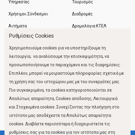
Υπηρεσίες
Τουρισμός
Χρήσιμοι Σύνδεσμοι
Διαδρομές
Αιτήματα
Δρομολόγια ΚΤΕΛ
Ρυθμίσεις Cookies
Χώροι Στάθμευσης
Χρησιμοποιούμε cookies για να υποστηρίξουμε τη
Κίνηση Λιμένος
λειτουργία, να αναλύσουμε την επισκεψιμότητα, να
προσωποποιήσουμε το περιεχόμενο και τις διαφημίσεις.
Επιπλέον, μπορεί να μοιραστούμε πληροφορίες σχετικά με
τη χρήση σας του ιστοχώρου μας με του συνεργάτες μας.
Πιο συγκεκριμένα, τα cookies κατηγοριοποιούνται σε
Απολύτως απαραίτητα, Cookies απόδοσης, Λειτουργικά
και Στοχευμένα cookies. Συνεχίζοντας την πλοήγηση στο
FOLLOW US
ιστότοπο μας αποδέχεστε τα Απολύτως απαραίτητα
cookies. Διαβάστε περισσότερα ή διαχειριστείτε τις
ρυθμίσεις σας για τα cookies για τον ιστότοπο μας στη