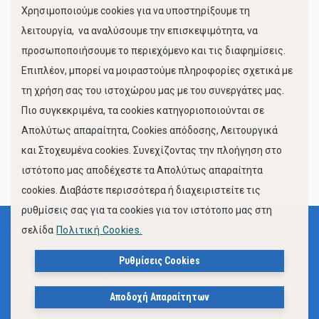
Χρησιμοποιούμε cookies για να υποστηρίξουμε τη
Κίνηση Λιμένος
λειτουργία, να αναλύσουμε την επισκεψιμότητα, να
προσωποποιήσουμε το περιεχόμενο και τις διαφημίσεις.
Επιπλέον, μπορεί να μοιραστούμε πληροφορίες σχετικά με
τη χρήση σας του ιστοχώρου μας με του συνεργάτες μας.
Πιο συγκεκριμένα, τα cookies κατηγοριοποιούνται σε
Απολύτως απαραίτητα, Cookies απόδοσης, Λειτουργικά
και Στοχευμένα cookies. Συνεχίζοντας την πλοήγηση στο
FOLLOW US
ιστότοπο μας αποδέχεστε τα Απολύτως απαραίτητα
cookies. Διαβάστε περισσότερα ή διαχειριστείτε τις
ρυθμίσεις σας για τα cookies για τον ιστότοπο μας στη
σελίδα
Πολιτική Cookies.
Όροι Χρήσης
Πολιτική Προστασίας Προσωπικών Δεδομένων
Ρυθμίσεις Cookies
Δήλωση Προσβασιμότητας Ιστότοπου Δήμου Βόλου
Αποδοχή Απαραίτητων
Πολιτική Cookies