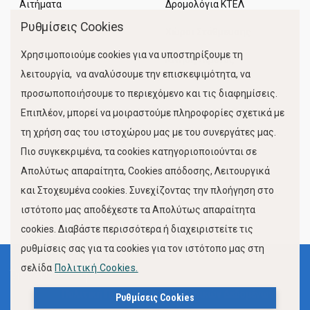
Αιτήματα
Δρομολόγια ΚΤΕΛ
Ρυθμίσεις Cookies
Χώροι Στάθμευσης
Χρησιμοποιούμε cookies για να υποστηρίξουμε τη
Κίνηση Λιμένος
λειτουργία, να αναλύσουμε την επισκεψιμότητα, να
προσωποποιήσουμε το περιεχόμενο και τις διαφημίσεις.
Επιπλέον, μπορεί να μοιραστούμε πληροφορίες σχετικά με
τη χρήση σας του ιστοχώρου μας με του συνεργάτες μας.
Πιο συγκεκριμένα, τα cookies κατηγοριοποιούνται σε
Απολύτως απαραίτητα, Cookies απόδοσης, Λειτουργικά
και Στοχευμένα cookies. Συνεχίζοντας την πλοήγηση στο
FOLLOW US
ιστότοπο μας αποδέχεστε τα Απολύτως απαραίτητα
cookies. Διαβάστε περισσότερα ή διαχειριστείτε τις
ρυθμίσεις σας για τα cookies για τον ιστότοπο μας στη
σελίδα
Πολιτική Cookies.
Όροι Χρήσης
Πολιτική Προστασίας Προσωπικών Δεδομένων
Ρυθμίσεις Cookies