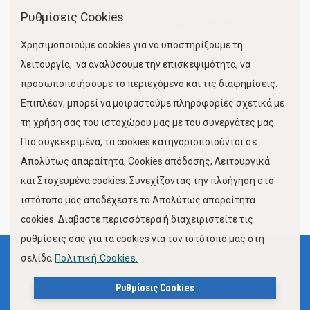
Ρυθμίσεις Cookies
Χώροι Στάθμευσης
Χρησιμοποιούμε cookies για να υποστηρίξουμε τη
Κίνηση Λιμένος
λειτουργία, να αναλύσουμε την επισκεψιμότητα, να
προσωποποιήσουμε το περιεχόμενο και τις διαφημίσεις.
Επιπλέον, μπορεί να μοιραστούμε πληροφορίες σχετικά με
τη χρήση σας του ιστοχώρου μας με του συνεργάτες μας.
Πιο συγκεκριμένα, τα cookies κατηγοριοποιούνται σε
Απολύτως απαραίτητα, Cookies απόδοσης, Λειτουργικά
και Στοχευμένα cookies. Συνεχίζοντας την πλοήγηση στο
FOLLOW US
ιστότοπο μας αποδέχεστε τα Απολύτως απαραίτητα
cookies. Διαβάστε περισσότερα ή διαχειριστείτε τις
ρυθμίσεις σας για τα cookies για τον ιστότοπο μας στη
σελίδα
Πολιτική Cookies.
Όροι Χρήσης
Πολιτική Προστασίας Προσωπικών Δεδομένων
Ρυθμίσεις Cookies
Δήλωση Προσβασιμότητας Ιστότοπου Δήμου Βόλου