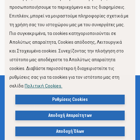
προσωποποιήσουμε το περιεχόμενο και τις διαφημίσεις.
Επιπλέον, μπορεί να μοιραστούμε πληροφορίες σχετικά με
τη χρήση σας του ιστοχώρου μας με του συνεργάτες μας.
Πιο συγκεκριμένα, τα cookies κατηγοριοποιούνται σε
Απολύτως απαραίτητα, Cookies απόδοσης, Λειτουργικά
και Στοχευμένα cookies. Συνεχίζοντας την πλοήγηση στο
FOLLOW US
ιστότοπο μας αποδέχεστε τα Απολύτως απαραίτητα
cookies. Διαβάστε περισσότερα ή διαχειριστείτε τις
ρυθμίσεις σας για τα cookies για τον ιστότοπο μας στη
σελίδα
Πολιτική Cookies.
Όροι Χρήσης
Πολιτική Προστασίας Προσωπικών Δεδομένων
Ρυθμίσεις Cookies
Δήλωση Προσβασιμότητας Ιστότοπου Δήμου Βόλου
Αποδοχή Απαραίτητων
Πολιτική Cookies
Αποδοχή Όλων
© 2023, Δήμος Βόλου