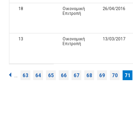
18
Οικονομική
26/04/2016
Επιτροπή
13
Οικονομική
13/03/2017
Επιτροπή
Σελίδες
63
64
65
66
67
68
69
70
71
…