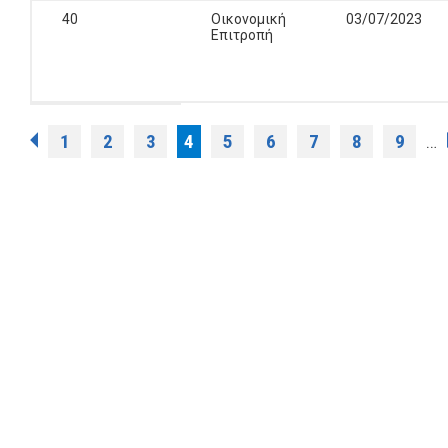
40
Οικονομική
03/07/2023
Επιτροπή
Σελίδες
1
2
3
4
5
6
7
8
9
…