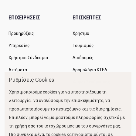
ΕΠΙΧΕΙΡΗΣΕΙΣ
ΕΠΙΣΚΕΠΤΕΣ
Προκηρύξεις
Χρήσιμα
Υπηρεσίες
Τουρισμός
Χρήσιμοι Σύνδεσμοι
Διαδρομές
Αιτήματα
Δρομολόγια ΚΤΕΛ
Ρυθμίσεις Cookies
Χώροι Στάθμευσης
Χρησιμοποιούμε cookies για να υποστηρίξουμε τη
Κίνηση Λιμένος
λειτουργία, να αναλύσουμε την επισκεψιμότητα, να
προσωποποιήσουμε το περιεχόμενο και τις διαφημίσεις.
Επιπλέον, μπορεί να μοιραστούμε πληροφορίες σχετικά με
τη χρήση σας του ιστοχώρου μας με του συνεργάτες μας.
Πιο συγκεκριμένα, τα cookies κατηγοριοποιούνται σε