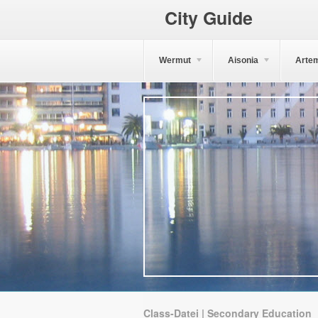
City Guide
Wermut
Aisonia
Arte
Class-Datei | Secondary Education