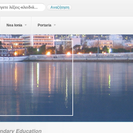
Nea Ionia
Portaria
ndary Education