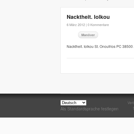
Nacktheit. Iolkou
6 März 2012 |
0 Kommentare
Manöver
Nacktheit. Iolkou St. Onoufrios PC 385
Ver
Als Standardsprache festlegen