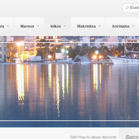
mis
Marmor
Iolkos
Makrinitsa
Anchialos
Seco
RSS-Flow für diesen Abschnitt