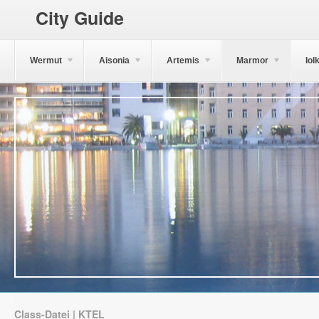
City Guide
Wermut
Aisonia
Artemis
Marmor
Iol
Class-Datei | KTEL