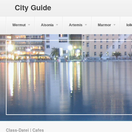
City Guide
Wermut
Aisonia
Artemis
Marmor
Iol
Class-Datei | Cafes