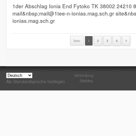
1der Abschlag Ionia End Fytoko TK 38002 24210 
mail&nbsp;mail@1tee-n-ionias.mag.sch.gr site&nbsp
ionias.mag.sch.gr
Seite:
1
2
3
4
>
Verbindung
SiteMap
Als Standardsprache festlegen