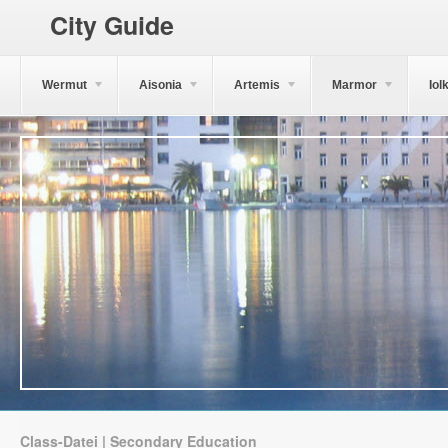
City Guide
Wermut
Aisonia
Artemis
Marmor
Iol
Class-Datei | Secondary Education