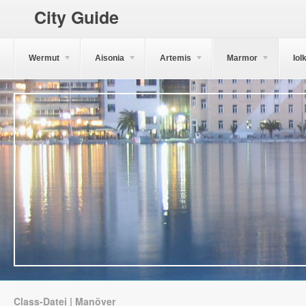
City Guide
Wermut
Aisonia
Artemis
Marmor
Iol
Class-Datei | Manöver