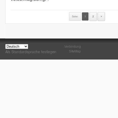
Seite:
1
2
>
Verbindung
SiteMap
Als Standardsprache festlegen