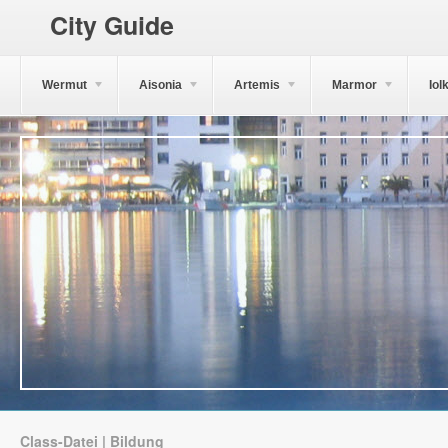
City Guide
Wermut
Aisonia
Artemis
Marmor
Iol
Class-Datei | Bildung