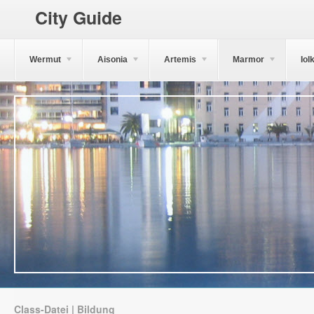
City Guide
Wermut
Aisonia
Artemis
Marmor
Iol
Class-Datei | Bildung