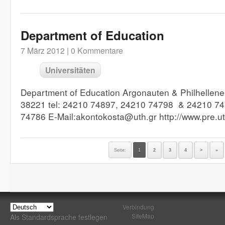
Department of Education
7 März 2012 |
0 Kommentare
Universitäten
Department of Education Argonauten & Philhellenen
38221 tel: 24210 74897, 24210 74798 & 24210 74
74786 E-Mail:akontokosta@uth.gr http://www.pre.u
Seite:
1
2
3
4
>
»
Verbindung
SiteMap
Als Standardsprache festlegen