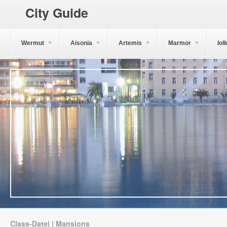
City Guide
Wermut
Aisonia
Artemis
Marmor
Iol
Class-Datei | Mansions