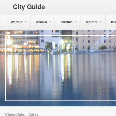
City Guide
Wermut
Aisonia
Artemis
Marmor
Iol
Class-Datei | Cafes