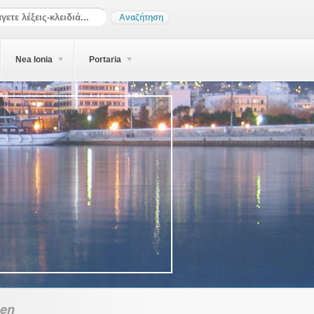
Nea Ionia
Portaria
ben