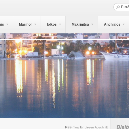
mis
Marmor
Iolkos
Makrinitsa
Anchialos
Blei
RSS-Flow für diesen Abschnitt