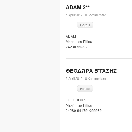
ADAM 2**
5 April 2012 |
0 Kommentare
Hotels
ADAM
Makrinitsa Piliou
24280-99527
ΘΕΟΔΩΡΑ B'TAΞHΣ
5 April 2012 |
0 Kommentare
Hotels
THEODORA
Makrinitsa Piliou
24280-99179, 099989