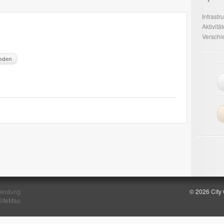
Infrastr
Aktivitä
Verschi
ieden
bindung
© 2026 City
SiteMap