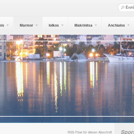
mis
Marmor
Iolkos
Makrinitsa
Anchialos
Spor
RSS-Flow für diesen Abschnitt