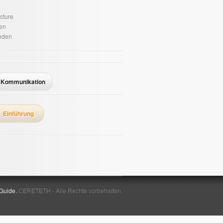
ucture
ten
eden
Kommunikation
Einführung
 Guide.
CERETETH - Alle Rechte vorbehalten.