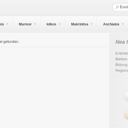
mis
Marmor
Iolkos
Makrinitsa
Anchialos
Nea 
el gefunden.
Enterta
Bleiben
Bildung
Regiona