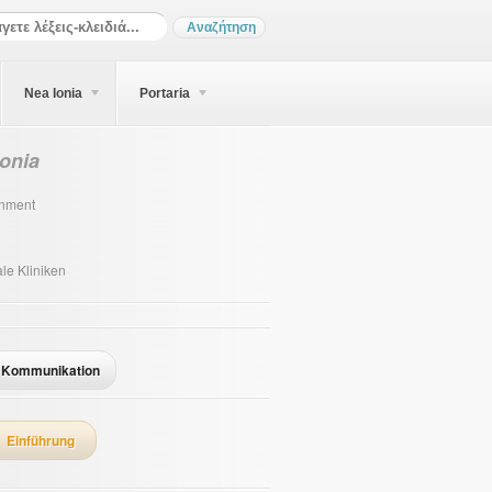
Nea Ionia
Portaria
Ionia
inment
le Kliniken
Kommunikation
Einführung