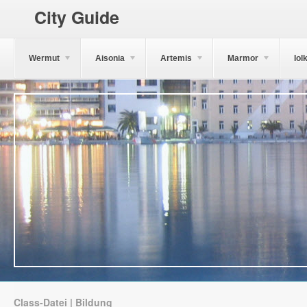
City Guide
Wermut
Aisonia
Artemis
Marmor
Iol
Class-Datei | Bildung