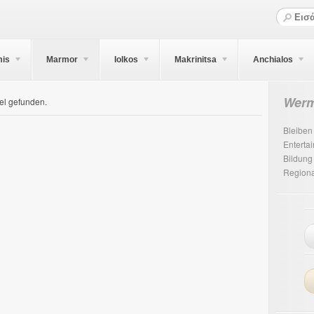
mis
Marmor
Iolkos
Makrinitsa
Anchialos
Werm
el gefunden.
Bleiben
Enterta
Bildung
Regiona