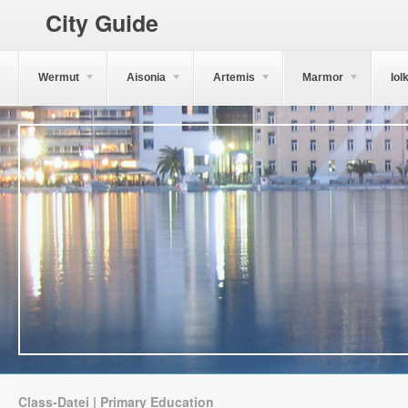
City Guide
Wermut
Aisonia
Artemis
Marmor
Iol
Class-Datei | Primary Education