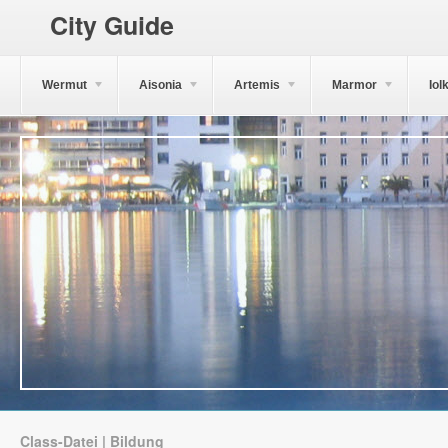
City Guide
Wermut
Aisonia
Artemis
Marmor
Iol
Class-Datei | Bildung