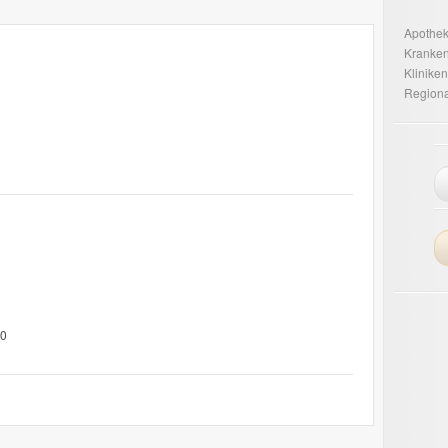
Apothe
Kranke
Kliniken
Regiona
00