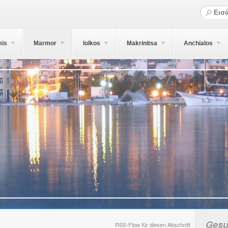
mis
Marmor
Iolkos
Makrinitsa
Anchialos
Gesu
RSS-Flow für diesen Abschnitt