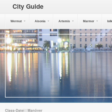
City Guide
Wermut
Aisonia
Artemis
Marmor
Iol
Class-Datei | Manöver