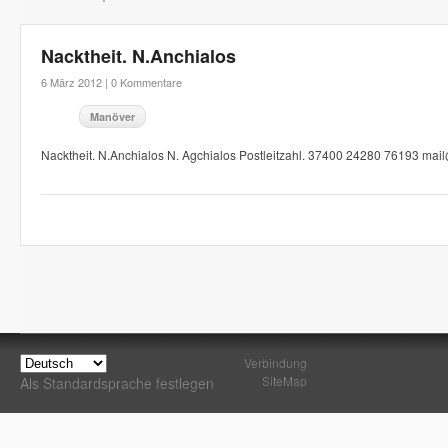
Nacktheit. N.Anchialos
6 März 2012 |
0 Kommentare
Manöver
Nacktheit. N.Anchialos N. Agchialos Postleitzahl. 37400 24280 76193 ma
Verbindung
SiteMap
Als Standardsprache festlegen