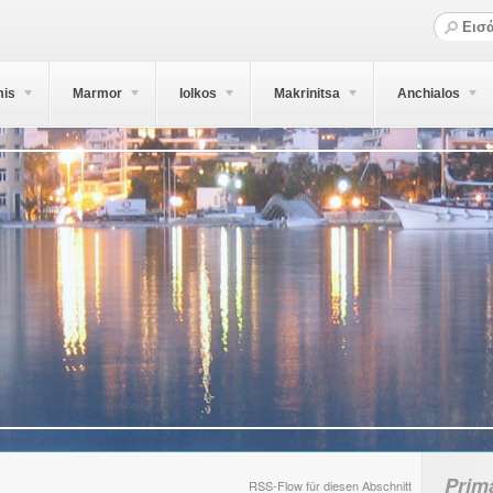
mis
Marmor
Iolkos
Makrinitsa
Anchialos
Prim
RSS-Flow für diesen Abschnitt