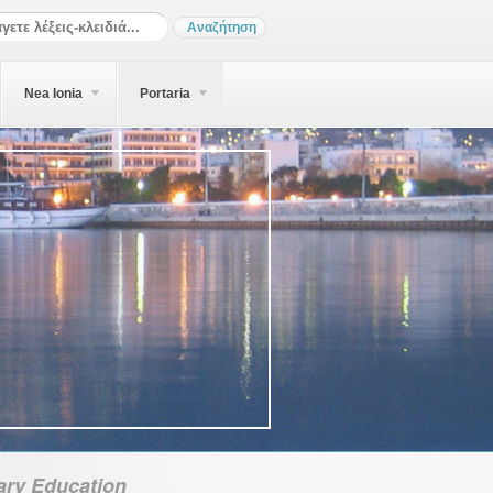
Nea Ionia
Portaria
ary Education