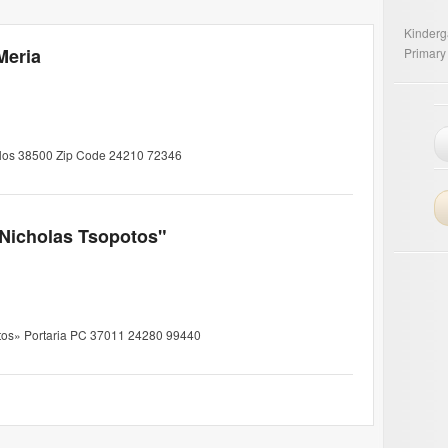
Kinderg
Meria
Primary
Volos 38500 Zip Code 24210 72346
"Nicholas Tsopotos"
otos» Portaria PC 37011 24280 99440