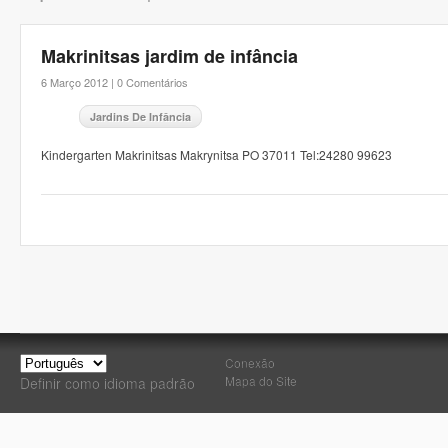
Makrinitsas jardim de infância
6 Março 2012 |
0 Comentários
Jardins De Infância
Kindergarten Makrinitsas Makrynitsa PO 37011 Tel:24280 99623
Conexão
Mapa do Site
Definir como idioma padrão