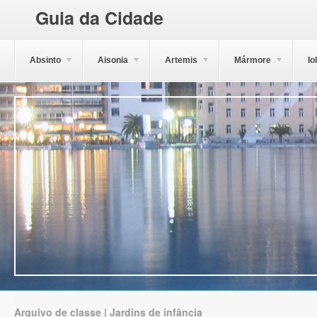
Guia da Cidade
Absinto
Aisonia
Artemis
Mármore
Io
Arquivo de classe | Jardins de infância