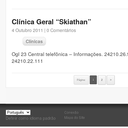
Clínica Geral “Skiathan”
4 Outubro 2011 |
0 Comentários
Clínicas
Ogl 23 Central telefônica – Informações. 24210.2
24210.22.111
Página:
1
2
>
Conexão
Mapa do Site
Definir como idioma padrão