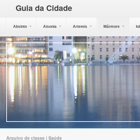
Guia da Cidade
Absinto
Aisonia
Artemis
Mármore
Io
Arquivo de classe | Saúde