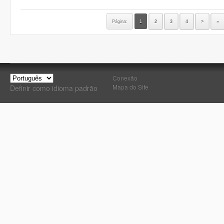
Página:
1
2
3
4
>
»
Conexão
Mapa do Site
Definir como idioma padrão