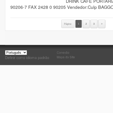
DRINK CAFÉ PORTARIA
90206-7 FAX 2428 0 90205 Vendedor:Culp BAGGO
Página:
1
2
3
>
Conexão
Mapa do Site
Definir como idioma padrão