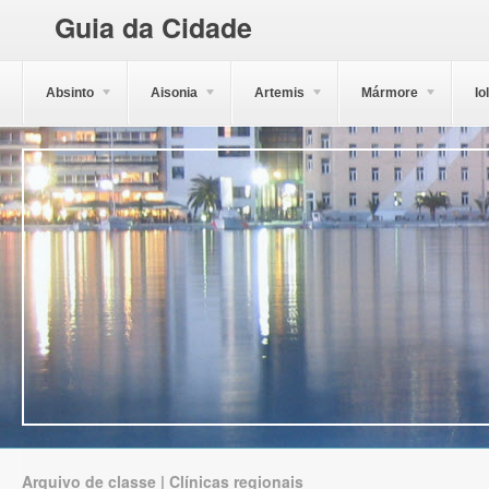
Guia da Cidade
Absinto
Aisonia
Artemis
Mármore
Io
Arquivo de classe | Clínicas regionais