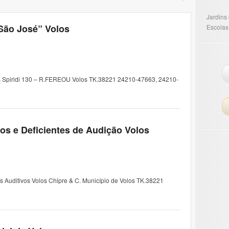
Jardins 
“São José” Volos
Escolas
os Spiridi 130 – R.FEREOU Volos TK.38221 24210-47663, 24210-
os e Deficientes de Audição Volos
s Auditivos Volos Chipre & C. Município de Volos TK.38221