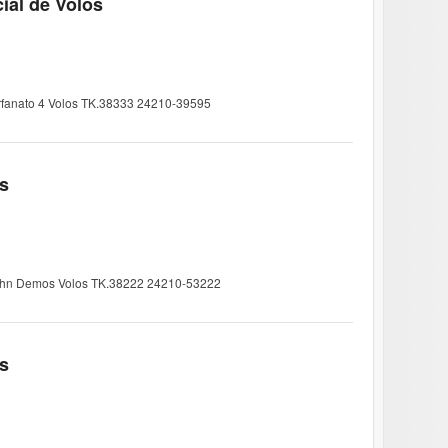
ial de Volos
Orfanato 4 Volos TK.38333 24210-39595
s
John Demos Volos TK.38222 24210-53222
s