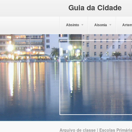
Guia da Cidade
Absinto
Aisonia
Artem
Arquivo de classe | Escolas Primári