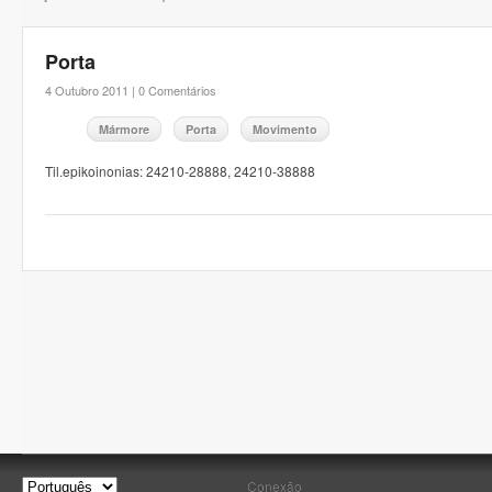
Porta
4 Outubro 2011 |
0 Comentários
Mármore
Porta
Movimento
Til.epikoinonias: 24210-28888, 24210-38888
Conexão