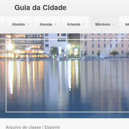
Guia da Cidade
Absinto
Aisonia
Artemis
Mármore
Io
Arquivo de classe | Esporte