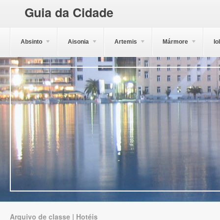
Guia da Cidade
Absinto
Aisonia
Artemis
Mármore
Io
Arquivo de classe | Hotéis