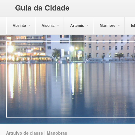
Guia da Cidade
Absinto
Aisonia
Artemis
Mármore
Io
Arquivo de classe | Manobras