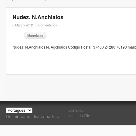
Nudez. N.Anchialos
6 Março 2012 |
0 Comentários
Manobras
Nudez. N.Anchialos N. Agchialos Código Postal. 37400 24280 76193 mai
Conexão
Mapa do Site
Definir como idioma padrão