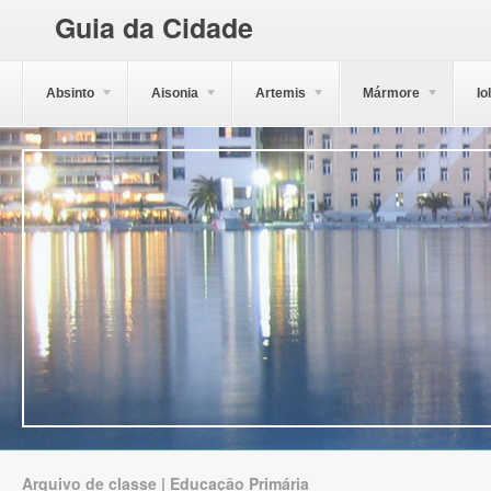
Guia da Cidade
Absinto
Aisonia
Artemis
Mármore
Io
Arquivo de classe | Educação Primária