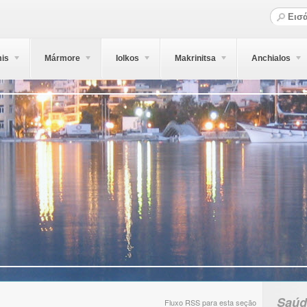
is
Mármore
Iolkos
Makrinitsa
Anchialos
Saúd
Fluxo RSS para esta seção