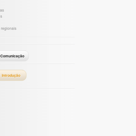
ias
is
 regionais
Comunicação
Introdução