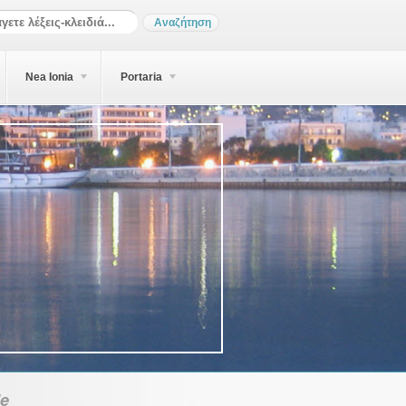
Nea Ionia
Portaria
e