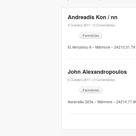
Andreadis Kon / nn
4 Outubro 2011 |
0 Comentários
Farmácias
El.Venizelou 9 – Mármore – 24210.31.79
John Alexandropoulos
4 Outubro 2011 |
0 Comentários
Farmácias
Ascensão 323a – Mármore – 24210.71.9